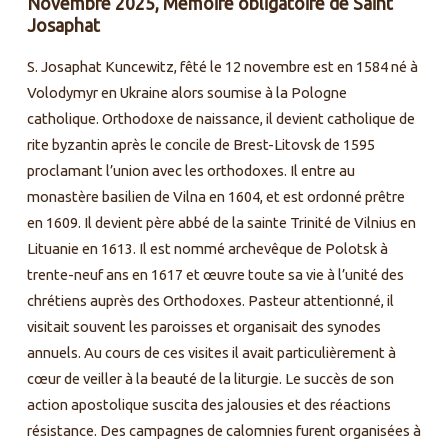
Novembre 2025, Mémoire obligatoire de Saint
–
Josaphat
Mémoire
obligatoire
S. Josaphat Kuncewitz, fêté le 12 novembre est en 1584 né à
de
Volodymyr en Ukraine alors soumise à la Pologne
Saint
catholique. Orthodoxe de naissance, il devient catholique de
Josaphat
rite byzantin après le concile de Brest-Litovsk de 1595
proclamant l’union avec les orthodoxes. Il entre au
monastère basilien de Vilna en 1604, et est ordonné prêtre
en 1609. Il devient père abbé de la sainte Trinité de Vilnius en
Lituanie en 1613. Il est nommé archevêque de Polotsk à
trente-neuf ans en 1617 et œuvre toute sa vie à l’unité des
chrétiens auprès des Orthodoxes. Pasteur attentionné, il
visitait souvent les paroisses et organisait des synodes
annuels. Au cours de ces visites il avait particulièrement à
cœur de veiller à la beauté de la liturgie. Le succès de son
action apostolique suscita des jalousies et des réactions
résistance. Des campagnes de calomnies furent organisées à