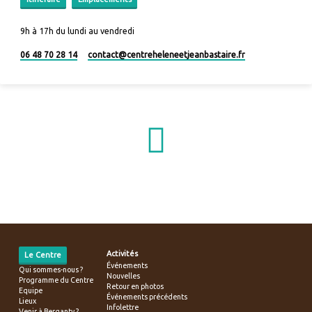
9h à 17h du lundi au vendredi
06 48 70 28 14
contact​@centreheleneetjeanbastaire.fr
Activités
Le Centre
Événements
Qui sommes-nous ?
Nouvelles
Programme du Centre
Retour en photos
Equipe
Événements précédents
Lieux
Infolettre
Venir à Berganty ?