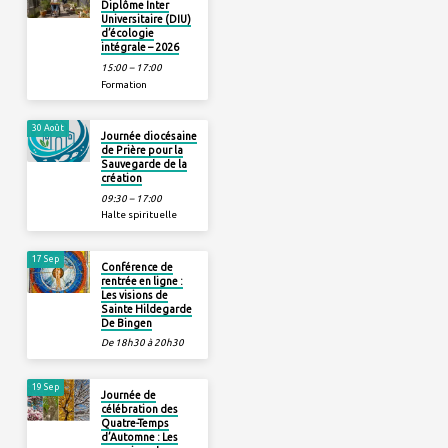
Diplôme Inter
Universitaire (DIU)
d’écologie
intégrale – 2026
15:00 – 17:00
Formation
30 Août
Journée diocésaine
de Prière pour la
Sauvegarde de la
création
09:30 – 17:00
Halte spirituelle
17 Sep
Conférence de
rentrée en ligne :
Les visions de
Sainte Hildegarde
De Bingen
De 18h30 à 20h30
19 Sep
Journée de
célébration des
Quatre-Temps
d’Automne : Les