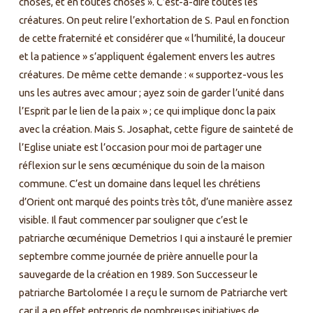
choses, et en toutes choses ». C’est-à-dire toutes les
créatures. On peut relire l’exhortation de S. Paul en fonction
de cette fraternité et considérer que « l’humilité, la douceur
et la patience » s’appliquent également envers les autres
créatures. De même cette demande : « supportez-vous les
uns les autres avec amour ; ayez soin de garder l’unité dans
l’Esprit par le lien de la paix » ; ce qui implique donc la paix
avec la création. Mais S. Josaphat, cette figure de sainteté de
l’Eglise uniate est l’occasion pour moi de partager une
réflexion sur le sens œcuménique du soin de la maison
commune. C’est un domaine dans lequel les chrétiens
d’Orient ont marqué des points très tôt, d’une manière assez
visible. Il faut commencer par souligner que c’est le
patriarche œcuménique Demetrios I qui a instauré le premier
septembre comme journée de prière annuelle pour la
sauvegarde de la création en 1989. Son Successeur le
patriarche Bartolomée I a reçu le surnom de Patriarche vert
car il a en effet entrepris de nombreuses initiatives de