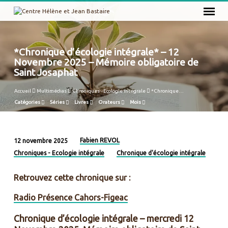
*Chronique d’écologie intégrale* – 12
Novembre 2025 – Mémoire obligatoire de
Saint Josaphat
Accueil
Multimédias
Chroniques - Ecologie intégrale
*Chronique…
Catégories
Séries
Livres
Orateurs
Mois
Fabien REVOL
12 novembre 2025
*Chronique
Chroniques - Ecologie intégrale
Chronique d'écologie intégrale
d’écologie
intégrale*
Retrouvez cette chronique sur :
–
Radio Présence Cahors-Figeac
12
Novembre
Chronique d’écologie intégrale – mercredi 12
2025