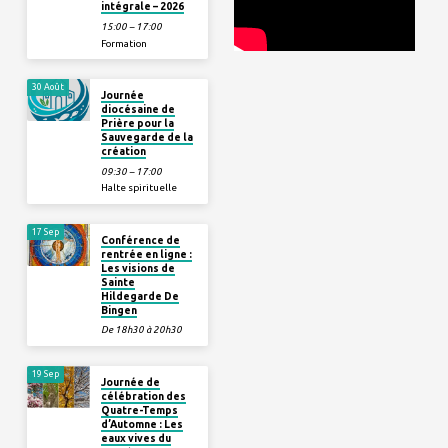
intégrale – 2026
15:00 – 17:00
Formation
30 Août
Journée
diocésaine de
Prière pour la
Sauvegarde de la
création
09:30 – 17:00
Halte spirituelle
17 Sep
Conférence de
rentrée en ligne :
Les visions de
Sainte
Hildegarde De
Bingen
De 18h30 à 20h30
19 Sep
Journée de
célébration des
Quatre-Temps
d’Automne : Les
eaux vives du