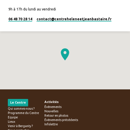
9h à 17h du lundi au vendredi
06 48 70 28 14
contact​@centreheleneetjeanbastaire.fr
Activités
Le Centre
Événements
Qui sommes-nous ?
Nouvelles
Programme du Centre
Retour en photos
Equipe
Événements précédents
Lieux
Infolettre
Venir à Berganty ?