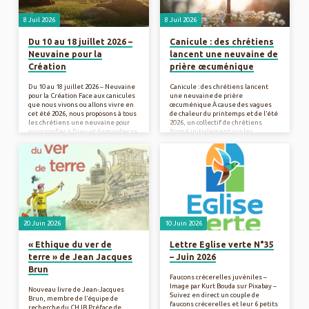
régions de…
chrétienne. Article en intégralité –
ici –
8 Juil 2026
8 Juil 2026
Du 10 au 18 juillet 2026 –
Canicule : des chrétiens
Neuvaine pour la
lancent une neuvaine de
Création
prière œcuménique
Du 10 au 18 juillet 2026 – Neuvaine
Canicule : des chrétiens lancent
pour la Création Face aux canicules
une neuvaine de prière
que nous vivons ou allons vivre en
œcuménique À cause des vagues
cet été 2026, nous proposons à tous
de chaleur du printemps et de l’été
les chrétiens une neuvaine pour
2026, un collectif de chrétiens
nous confier à Dieu et demander sa
formé initialement sur les
miséricorde. La neuvaine est une
réseaux sociaux organise une
prière consistant à prier pendant
neuvaine de prière œcuménique à
neuf jours pour demander la
partir du 10 juillet 2026. Ils
miséricorde ou la grâce de Dieu.
expliquent le sens de leur
Article en intégralité – ici –
démarche. Il fut un temps où les
sécheresses, les famines et les
catastrophes naturelles donnaient
lieu à des processions, des
rogations, des journées de jeûne
et de prière. Nous ne comprenons
20 Juin 2026
10 Juin 2026
plus aujourd’hui ces…
« Ethique du ver de
Lettre Eglise verte N°35
terre » de Jean Jacques
– Juin 2026
Brun
Faucons crécerelles juvéniles –
Image par Kurt Bouda sur Pixabay –
Nouveau livre de Jean-Jacques
Suivez en direct un couple de
Brun, membre de l’équipe de
faucons crécerelles et leur 6 petits
recherche du CHJB Préface de