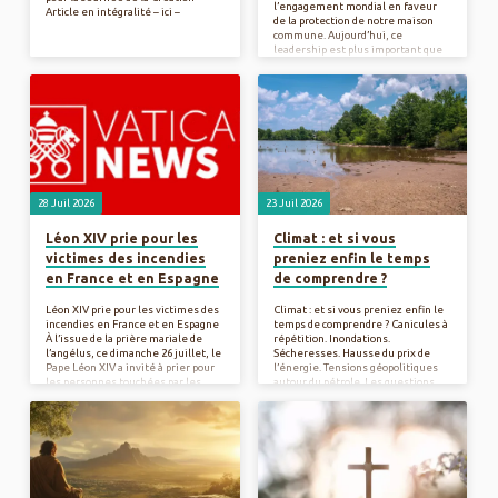
l’engagement mondial en faveur
Article en intégralité – ici –
de la protection de notre maison
commune. Aujourd’hui, ce
leadership est plus important que
jamais. « Face aux incendies
dévastateurs qui ont récemment
ravagé différentes régions de
France et d’Espagne, j’exprime ma
solidarité et j’invite chacun à prier
pour les personnes touchées et
pour le travail des secouristes » a
déclaré le Pape depuis sa résidence
estivale de Castel Gandolfo.
L’Europe est…
28 Juil 2026
23 Juil 2026
Léon XIV prie pour les
Climat : et si vous
victimes des incendies
preniez enfin le temps
en France et en Espagne
de comprendre ?
Léon XIV prie pour les victimes des
Climat : et si vous preniez enfin le
incendies en France et en Espagne
temps de comprendre ? Canicules à
À l’issue de la prière mariale de
répétition. Inondations.
l’angélus, ce dimanche 26 juillet, le
Sécheresses. Hausse du prix de
Pape Léon XIV a invité à prier pour
l’énergie. Tensions géopolitiques
les personnes touchées par les
autour du pétrole. Les questions
incendies et pour le travail des
climatiques sont partout… mais il
secouristes en France et en
est souvent difficile de savoir qui
Espagne. Dans un communiqué, la
croire. A Rocha propose une
Conférence épiscopale de France
semaine exceptionnelle aux
appelle les catholiques à venir en
Courmettes (18-24 Octobre) pour
aide aux sinistrés. « Face aux
comprendre les plus grands débats
incendies dévastateurs qui ont
de notre époque, à la lumière de la
récemment ravagé différentes
science, de l’histoire et de la foi