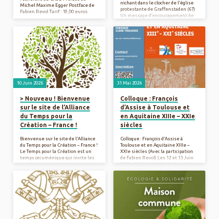
nichant dans le clocher de l’église
Michel Maxime Egger Postface de
protestante de Graffenstaden (67)
Fabien Revol Tarif : 18,00 euros
Un message d’encouragement de
nos trois présidents “Nous
souhaitons vous adresser notre
encouragement fraternel et notre
reconnaissance pour votre
engagement fidèle au service de la
sauvegarde de la création. […] Le
souci de la maison commune est
désormais indissociablement lié au
témoignage chrétien et à la
quête…
10 Juin 2026
31 Mai 2026
> Nouveau ! Bienvenue
Colloque : François
sur le site de l’Alliance
d’Assise à Toulouse et
du Temps pour la
en Aquitaine XIIIe – XXIe
Création – France !
siècles
Bienvenue sur le site de l’Alliance
Colloque : François d’Assise à
du Temps pour la Création – France !
Toulouse et en Aquitaine XIIIe –
Le Temps pour la Création est un
XXIe siècles (Avec la participation
temps œcuménique qui invite les
de Fabien Revol) Les 12 et 13 Juin
chrétiens du monde entier à prier
2026 – 9h00 à 18h00 Salle Léon XIII –
et à agir pour la Création que Dieu
31 rue de la Fonderie – 31000
nous confie. Il a lieu chaque année
TOULOUSE (ou en visioconférence)
du 1er septembre, Journée
> Contact
mondiale de prière pour la
sauvegarde de la Création, au 4
octobre, fête de saint François
d’Assise. Cette initiative
internationale est coordonnée par