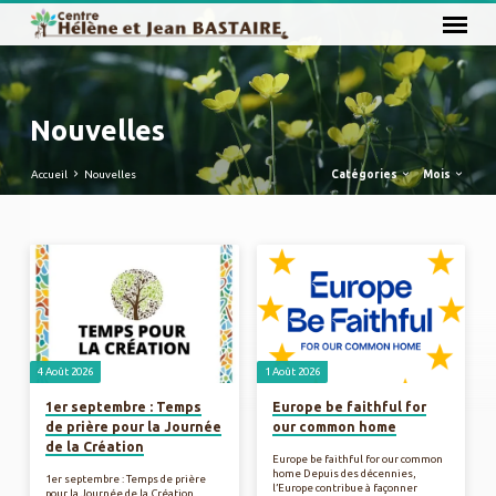
Nouvelles
Accueil
Nouvelles
Catégories
Mois
Nouvelles
4 Août 2026
1 Août 2026
1er septembre : Temps
Europe be faithful for
de prière pour la Journée
our common home
de la Création
Europe be faithful for our common
home Depuis des décennies,
1er septembre : Temps de prière
l’Europe contribue à façonner
pour la Journée de la Création