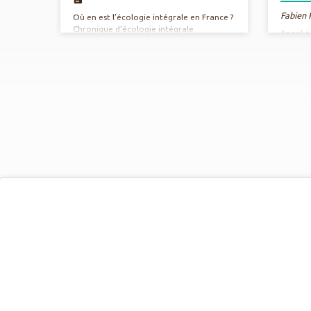
Fabien
Où en est l’écologie intégrale en France ?
Chronique d’écologie intégrale
Appel à
mensuelle par Fabien REVOL Mai 2024 A
relatio
réécouter sur Radio RCF
révoluti
que not
devenu 
écologiq
économi
sociales
civilisa
crises 
commun :
perspec
des doc
CONFLUE
1598), 