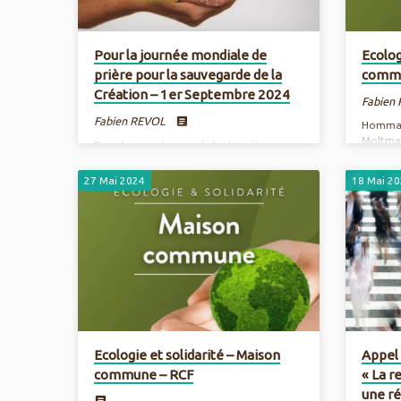
Pour la journée mondiale de
Ecolog
prière pour la sauvegarde de la
commu
Création – 1er Septembre 2024
Fabien
Fabien REVOL
Hommag
Moltman
Pour la journée mondiale de prière pour
intégra
la sauvegarde de la Création “Espère et
Juin 20
agis avec la création” : c’est le thème de
27 Mai 2024
18 Mai 2
la Journée de Prière pour la Sauvegarde
de la Création, le 1er septembre. Il fait
référence à la lettre de saint Paul aux
Romains 8, 19-25 : l’Apôtre explique ce
que signifie vivre selon l’Esprit et se
concentre sur l’espérance certaine du
salut par la foi, qui est la vie nouvelle
dans le Christ. Article complet –…
Ecologie et solidarité – Maison
Appel 
commune – RCF
« La r
une ré