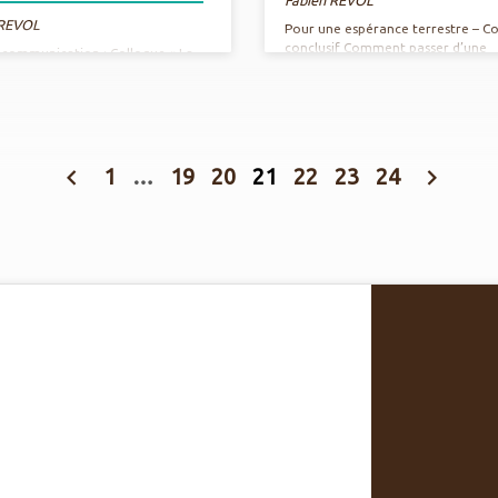
 REVOL
Pour une espérance terrestre – C
conclusif Comment passer d’une
 communication : Colloque « La
conversion écologique que chacu
n : concept clé pour une
opérer à un changement de mond
on civilisationnelle « Affirmer
embarque les sociétés et leurs
re monde est en crise est presque
institutions ? Les obstacles structu
un lieu commun : crise
circonstanciels sont connus, les
ue, crise des institutions
expérimentations locales et situé
ques, crise des représentations
1
…
19
20
21
22
23
24
nombreuses, mais que signifie un
, crise des valeurs, crise
basculement anthropologique qui 
tionnelle (Morin 1976). Toutes ces
entrer les sociétés humaines dans
semblent avoir un dénominateur
nouvelle conception de la Terre p
 la crise de la relation. La
en considération toutes les entités
tive de ce colloque, organisé par
composent ? Parvenir à formuler l
torants de l’unité de recherche
expressions de ce basculement
NCE : Science et Humanités (EA
anthropologique…
est précisément d’interroger…