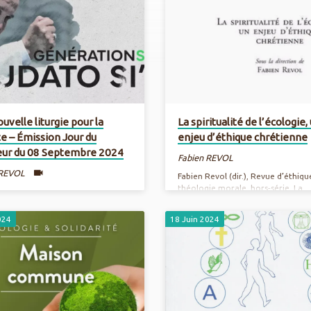
uvelle liturgie pour la
La spiritualité de l’écologie,
e – Émission Jour du
enjeu d’éthique chrétienne
eur du 08 Septembre 2024
Fabien REVOL
 REVOL
Fabien Revol (dir.), Revue d’éthiqu
théologie morale, hors-série. La
spiritualité de l’écologie, un enjeu
d’éthique chrétienne, Paris, Cerf,
024
18 Juin 2024
septembre 2024. Résumé Numéro
xICi4nokZyYk3Q
consacré à la dimension spirituell
l’écologie ainsi qu’aux approches
chrétiennes de l’expérience écolo
Les contributeurs font le lien entr
religion, éthique et questions soci
environnementales.
https://www.laprocure.com/prod