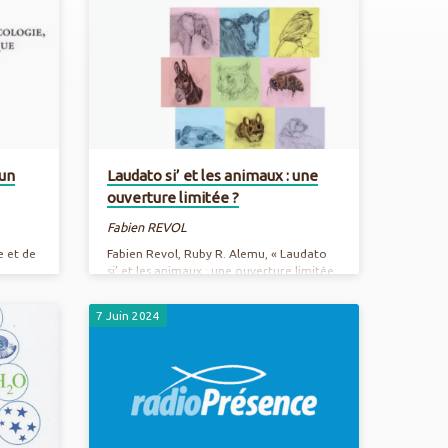
 un
Laudato si’ et les animaux : une
ouverture limitée ?
Fabien REVOL
e et de
Fabien Revol, Ruby R. Alemu, « Laudato
si’ et les animaux : une ouverture limitée
? », in Eric Charmetant, Estela Torres,
L’église et la cause animale: : Vers une
7 Juin 2024
théologie chrétienne des animaux,
e de
Editions facultés jésuites de Paris, 2024,
p. 136- 155. Commander sur
gique.
https://www.loyolaparis.fr/publication/leglise-
e
et-la-cause-animale-vers-une-theologie-
o-
chretienne-des-animaux/ Date de
parution : Nb. de pages : EAN : Prix : 24
uct/1612671/revue-
euros Télécharger la couverture