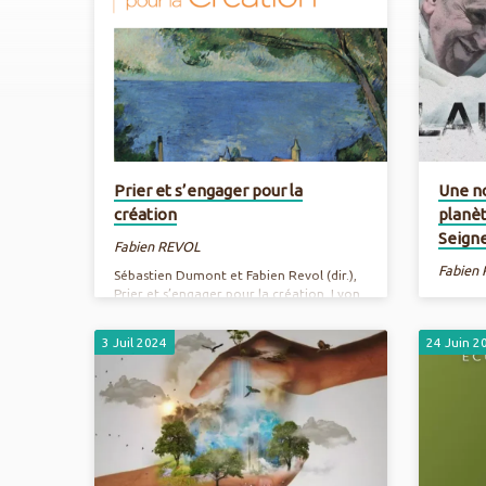
Ressources
(Page
21)
Prier et s’engager pour la
Une no
création
planèt
Seign
Fabien REVOL
Fabien
Sébastien Dumont et Fabien Revol (dir.),
Prier et s’engager pour la création, Lyon,
Peuple LIbre, 2024 Commander sur
https://www.laprocure.com/product/1616977/dumont-
3 Juil 2024
24 Juin 2
sebastien-prier-avec-la-creation?
srsltid=AfmBOoqxW8my5h6dghRZArVMxE0Wtz8AJCzzZGjeNs
Date de parution : Nb. de pages : EAN :
Prix : 18 euros Télécharger la couverture