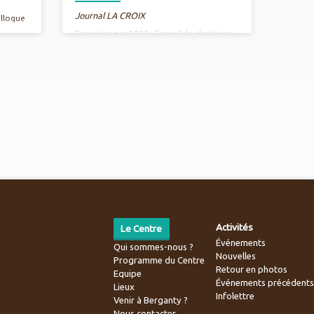
Journal LA CROIX
olloque
Européennes 2024 : l’appel de chrétiens
n peut
écologistes aux candidats Une vingtaine
e qui
de mouvements, associations et
congrégations catholiques et
rels et
chrétiennes interpellent les candidats aux
élections européennes sur leurs
es
engagements pour l’écologie intégrale
dans une lettre ouverte publiée ce 9 mai,
ferait
jour de la Fête de l’Europe. Anne
 une
Doutriaux présente cette initiative dans
renant
ce texte. L’intégralité de l’article sur le
 qui la
site du journal LA CROIX
es
Activités
Le Centre
Événements
Qui sommes-nous ?
Nouvelles
Programme du Centre
Retour en photos
Equipe
Événements précédents
Lieux
Infolettre
Venir à Berganty ?
Nous contacter