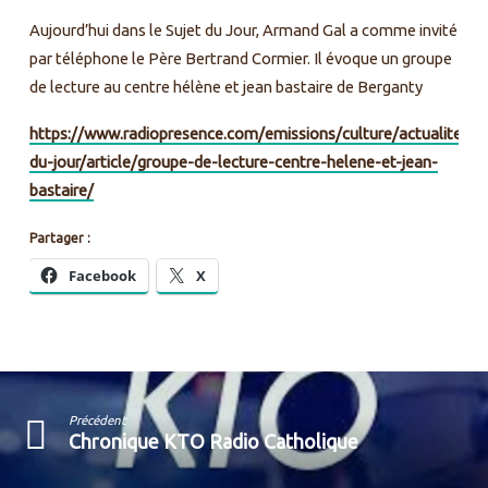
–
Aujourd’hui dans le Sujet du Jour, Armand Gal a comme invité
Groupe
par téléphone le Père Bertrand Cormier. Il évoque un groupe
de
lecture
de lecture au centre hélène et jean bastaire de Berganty
Centre
https://www.radiopresence.com/emissions/culture/actualites/su
Hélène
du-jour/article/groupe-de-lecture-centre-helene-et-jean-
et
bastaire/
Jean
Bastaire
Partager :
–
CHJB
Facebook
X
Précédent
Chronique KTO Radio Catholique