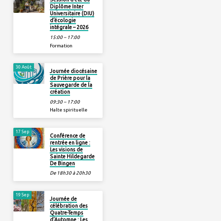
Diplôme Inter
Universitaire (DIU)
d’écologie
intégrale – 2026
15:00 – 17:00
Formation
30 Août
Journée diocésaine
de Prière pour la
Sauvegarde de la
création
09:30 – 17:00
Halte spirituelle
17 Sep
Conférence de
rentrée en ligne :
Les visions de
Sainte Hildegarde
De Bingen
De 18h30 à 20h30
19 Sep
Journée de
célébration des
Quatre-Temps
d’Automne : Les