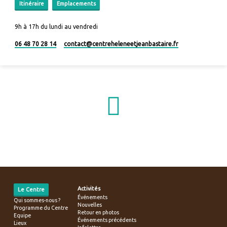
Itinéraire
Emplacements
9h à 17h du lundi au vendredi
06 48 70 28 14
contact​@centreheleneetjeanbastaire.fr
Activités
Le Centre
Événements
Qui sommes-nous ?
Nouvelles
Programme du Centre
Retour en photos
Equipe
Événements précédents
Lieux