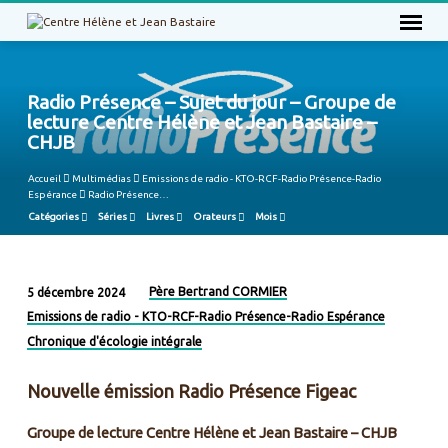
Radio Présence – Sujet du jour – Groupe de
lecture Centre Hélène et Jean Bastaire –
CHJB
Accueil
Multimédias
Emissions de radio - KTO-RCF-Radio Présence-Radio
Espérance
Radio Présence…
Catégories
Séries
Livres
Orateurs
Mois
Père Bertrand CORMIER
5 décembre 2024
Radio
Emissions de radio - KTO-RCF-Radio Présence-Radio Espérance
Présence
Chronique d'écologie intégrale
–
Sujet
Nouvelle émission Radio Présence Figeac
du
jour
Groupe de lecture Centre Hélène et Jean Bastaire – CHJB