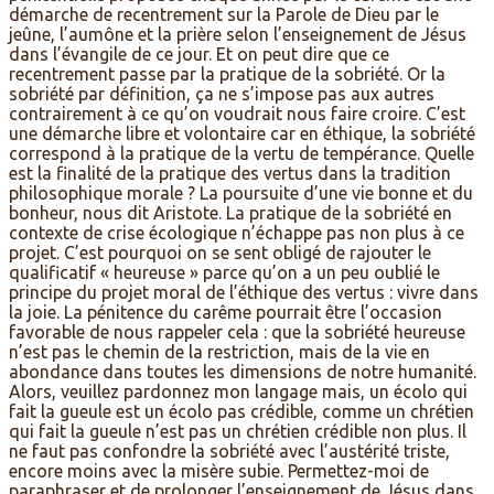
démarche de recentrement sur la Parole de Dieu par le
jeûne, l’aumône et la prière selon l’enseignement de Jésus
dans l’évangile de ce jour. Et on peut dire que ce
recentrement passe par la pratique de la sobriété. Or la
sobriété par définition, ça ne s’impose pas aux autres
contrairement à ce qu’on voudrait nous faire croire. C’est
une démarche libre et volontaire car en éthique, la sobriété
correspond à la pratique de la vertu de tempérance. Quelle
est la finalité de la pratique des vertus dans la tradition
philosophique morale ? La poursuite d’une vie bonne et du
bonheur, nous dit Aristote. La pratique de la sobriété en
contexte de crise écologique n’échappe pas non plus à ce
projet. C’est pourquoi on se sent obligé de rajouter le
qualificatif « heureuse » parce qu’on a un peu oublié le
principe du projet moral de l’éthique des vertus : vivre dans
la joie. La pénitence du carême pourrait être l’occasion
favorable de nous rappeler cela : que la sobriété heureuse
n’est pas le chemin de la restriction, mais de la vie en
abondance dans toutes les dimensions de notre humanité.
Alors, veuillez pardonnez mon langage mais, un écolo qui
fait la gueule est un écolo pas crédible, comme un chrétien
qui fait la gueule n’est pas un chrétien crédible non plus. Il
ne faut pas confondre la sobriété avec l’austérité triste,
encore moins avec la misère subie. Permettez-moi de
paraphraser et de prolonger l’enseignement de Jésus dans