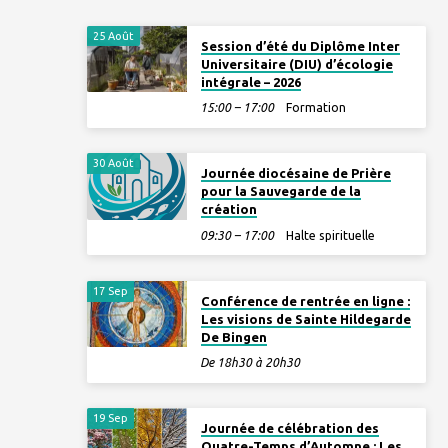
25 Août
Session d’été du Diplôme Inter
Universitaire (DIU) d’écologie
intégrale – 2026
15:00 – 17:00
Formation
30 Août
Journée diocésaine de Prière
pour la Sauvegarde de la
création
09:30 – 17:00
Halte spirituelle
17 Sep
Conférence de rentrée en ligne :
Les visions de Sainte Hildegarde
De Bingen
De 18h30 à 20h30
19 Sep
Journée de célébration des
Quatre-Temps d’Automne : Les