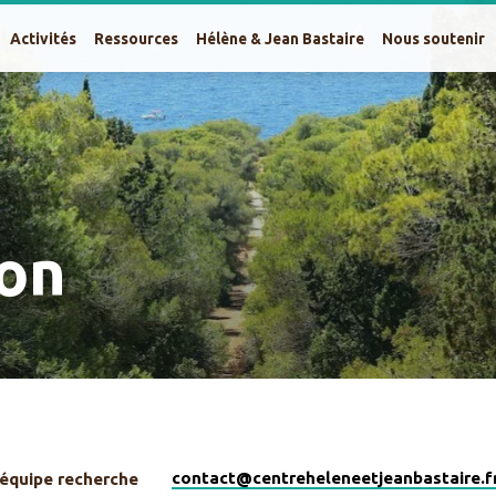
Activités
Ressources
Hélène & Jean Bastaire
Nous soutenir
son
contact​@centreheleneetjeanbastaire.f
équipe recherche