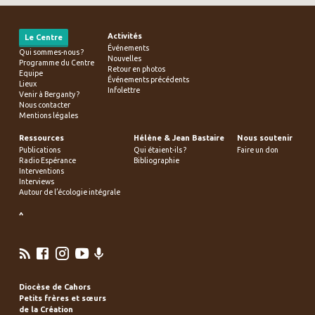
Activités
Le Centre
Événements
Qui sommes-nous ?
Nouvelles
Programme du Centre
Retour en photos
Equipe
Événements précédents
Lieux
Infolettre
Venir à Berganty ?
Nous contacter
Mentions légales
Ressources
Hélène & Jean Bastaire
Nous soutenir
Publications
Qui étaient-ils ?
Faire un don
Radio Espérance
Bibliographie
Interventions
Interviews
Autour de l’écologie intégrale
^
Diocèse de Cahors
Petits frères et sœurs
de la Création