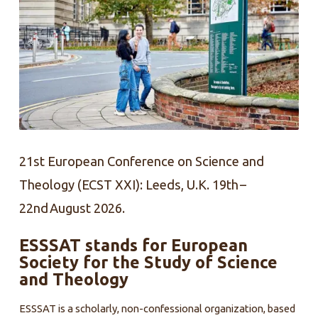
Diversity
in
Science
and
Religion
21st European Conference on Science and
Theology (ECST XXI): Leeds, U.K. 19
th
–
22
nd
August 2026
.
ESSSAT stands for European
Society for the Study of Science
and Theology
ESSSAT is a scholarly, non-confessional organization, based