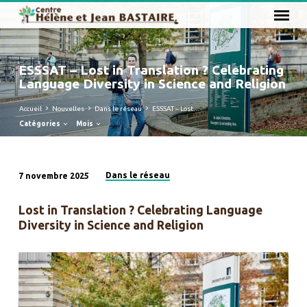
ESSSAT – Lost in Translation ? Celebrating
Language Diversity in Science and Religion
Accueil
Nouvelles
Dans le réseau
ESSSAT – Lost…
Catégories
Mois
Dans le réseau
7 novembre 2025
ESSSAT
–
Lost in Translation ? Celebrating Language
Lost
Diversity in Science and Religion
in
Translation
?
Celebrating
Language