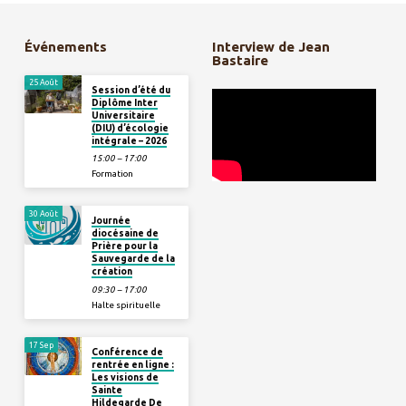
Événements
Interview de Jean
Bastaire
25 Août
Session d’été du
Diplôme Inter
Universitaire
(DIU) d’écologie
intégrale – 2026
15:00 – 17:00
Formation
30 Août
Journée
diocésaine de
Prière pour la
Sauvegarde de la
création
09:30 – 17:00
Halte spirituelle
17 Sep
Conférence de
rentrée en ligne :
Les visions de
Sainte
Hildegarde De