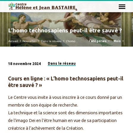
L’homo technosapiens peut-il être sauvé ?
Accueil
Nouvelles
Dans le réseau
L’homo…
Catégories
Mois
Dans le réseau
18 novembre 2024
L’homo
technosapiens
Cours en ligne : « L’homo technosapiens peut-il
peut-
être sauvé ? »
il
Le Centre vous invite à vous inscrire à ce cours donné par un
être
sauvé
membre de son équipe de recherche.
?
La technique et la science sont des dimensions importantes
de l’imago Dei en l’être humain en vue de sa participation
créatrice à l’achèvement de la Création.