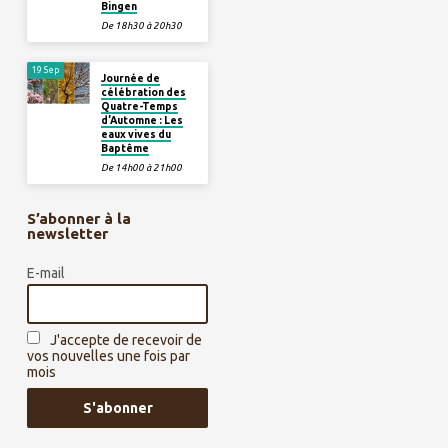
Bingen
De 18h30 à 20h30
19 Sep
Journée de
célébration des
Quatre-Temps
d’Automne : Les
eaux vives du
Baptême
De 14h00 à 21h00
S’abonner à la
newsletter
E-mail
J'accepte de recevoir de
vos nouvelles une fois par
mois