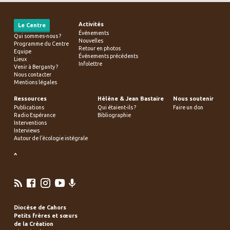
Activités
Le Centre
Événements
Qui sommes-nous ?
Nouvelles
Programme du Centre
Retour en photos
Equipe
Événements précédents
Lieux
Infolettre
Venir à Berganty ?
Nous contacter
Mentions légales
Ressources
Hélène & Jean Bastaire
Nous soutenir
Publications
Qui étaient-ils ?
Faire un don
Radio Espérance
Bibliographie
Interventions
Interviews
Autour de l’écologie intégrale
^
Diocèse de Cahors
Petits frères et sœurs
de la Création