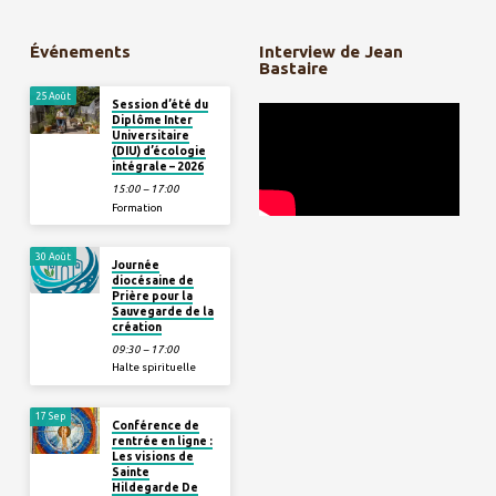
Événements
Interview de Jean
Bastaire
25 Août
Session d’été du
Diplôme Inter
Universitaire
(DIU) d’écologie
intégrale – 2026
15:00 – 17:00
Formation
30 Août
Journée
diocésaine de
Prière pour la
Sauvegarde de la
création
09:30 – 17:00
Halte spirituelle
17 Sep
Conférence de
rentrée en ligne :
Les visions de
Sainte
Hildegarde De