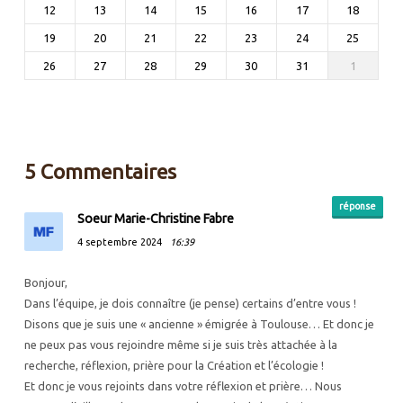
12
13
14
15
16
17
18
19
20
21
22
23
24
25
26
27
28
29
30
31
1
5 Commentaires
réponse
Soeur Marie-Christine Fabre
4 septembre 2024
16:39
Bonjour,
Dans l’équipe, je dois connaître (je pense) certains d’entre vous !
Disons que je suis une « ancienne » émigrée à Toulouse… Et donc je
ne peux pas vous rejoindre même si je suis très attachée à la
recherche, réflexion, prière pour la Création et l’écologie !
Et donc je vous rejoints dans votre réflexion et prière… Nous