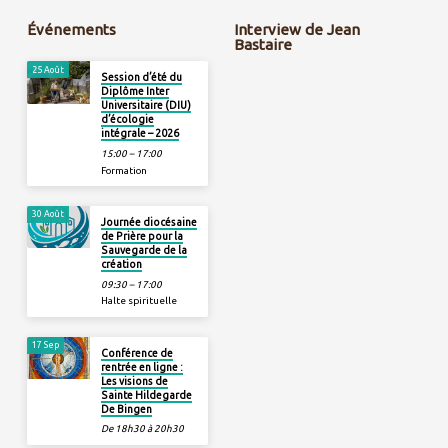
Événements
Interview de Jean
Bastaire
25 Août
Session d’été du
Diplôme Inter
Universitaire (DIU)
d’écologie
intégrale – 2026
15:00 – 17:00
Formation
30 Août
Journée diocésaine
de Prière pour la
Sauvegarde de la
création
09:30 – 17:00
Halte spirituelle
17 Sep
Conférence de
rentrée en ligne :
Les visions de
Sainte Hildegarde
De Bingen
De 18h30 à 20h30