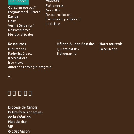
Activités
Le Centre
Événements
Qui sommes-nous ?
Nouvelles
Programme du Centre
Retour en photos
Equipe
Événements précédents
Lieux
Infolettre
Venir à Berganty ?
Nous contacter
Mentions légales
Ressources
Hélène & Jean Bastaire
Nous soutenir
Publications
Qui étaient-ils ?
Faire un don
Radio Espérance
Bibliographie
Interventions
Interviews
Autour de l’écologie intégrale
^
Diocèse de Cahors
Petits frères et sœurs
de la Création
Plan du site
VIP
© 2026
Vision